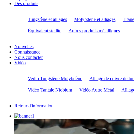
Des produits
Tungstène et alliages
Molybdène et alliages
Titane
Équivalent stellite
Autres produits métalliques
Nouvelles
Connaissance
Nous contacter
Vidéo
Vedio Tungstène Molybdène
Alliage de cuivre de tu
Vidéo Tantale Niobium
Vidéo Autre Métal
Alliag
Retour d'information