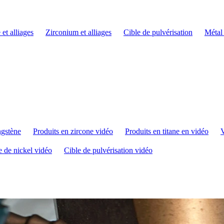
 et alliages
Zirconium et alliages
Cible de pulvérisation
Métal
ngstène
Produits en zircone vidéo
Produits en titane en vidéo
V
e de nickel vidéo
Cible de pulvérisation vidéo