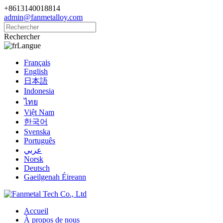
+8613140018814
admin@fanmetalloy.com
Rechercher
Langue
Français
English
日本語
Indonesia
ไทย
Việt Nam
한국어
Svenska
Português
عربي
Norsk
Deutsch
Gaeilgenah Éireann
Accueil
À propos de nous