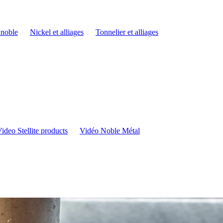
 noble
Nickel et alliages
Tonnelier et alliages
ideo Stellite products
Vidéo Noble Métal