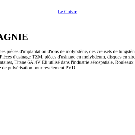
Le Cuivre
AGNIE
es pièces d'implantation d'ions de molybdène, des creusets de tungstène 
e. Pièces d'usinage TZM, pièces d'usinage en molybdeum, disques en zirco
aires, Titane 6Al4V Eli utilisé dans l'industrie aérospatiale, Rouleaux
le de pulvérisation pour revêtement PVD.